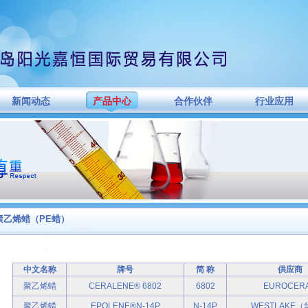
新闻动态
产品中心
合作伙伴
行业应用
聚乙烯蜡（PE蜡）
中文名称
牌号
简 称
供应商
聚乙烯蜡
CERALENE® 6802
6802
EUROCER
聚乙烯蜡
EPOLENE®N-14P
N-14P
WESTLAKE