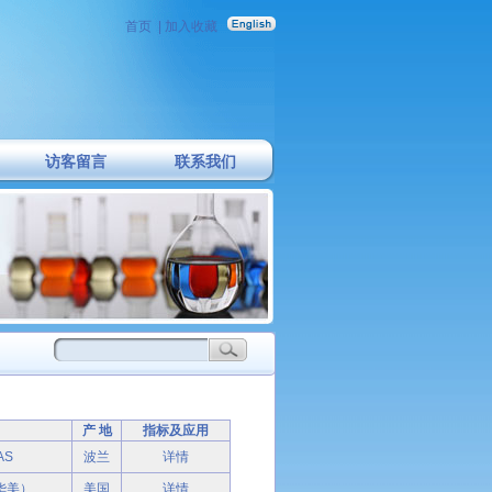
首页
|
加入收藏
访客留言
联系我们
产 地
指标及应用
AS
波兰
详情
（华美）
美国
详情